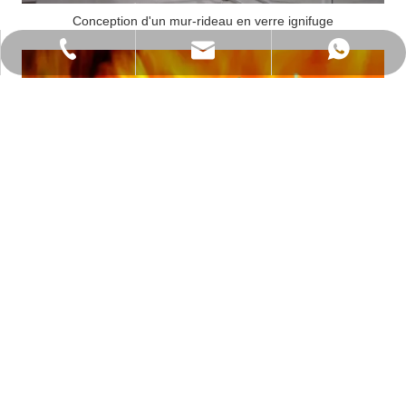
Conception d'un mur-rideau en verre ignifuge
wanwenmickey@foxmail.com
+86-138-2802-2123
+86-138-2802-2123
plusieurs types de verre ignifuge
Produits connexes