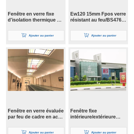
Fenêtre en verre fixe
Ew120 15mm Fpos verre
d'isolation thermique de
résistant au feu/BS476
temps d'évaluation de
fenêtre fixe
60 minutes avec le
Ajouter au panier
Ajouter au panier
certificat BS
Fenêtre en verre évaluée
Fenêtre fixe
par feu de cadre en acier
intérieure/extérieure
de conception en acier
résistante au feu de 10
de preuve de feu
mm 1,0 h
Ajouter au panier
Ajouter au panier