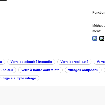
Fonction
Méthode 
ment:
er
Verre de sécurité incendie
Verre borosilicaté
Verre
oupe-feu
Verre à haute contrainte
Vitrages coupe-feu
gnifuge à simple vitrage