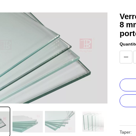
Verr
8 mm
por
Quantit
Taper: