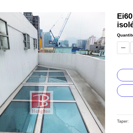
Ei60
isol
Quantit
Taper: