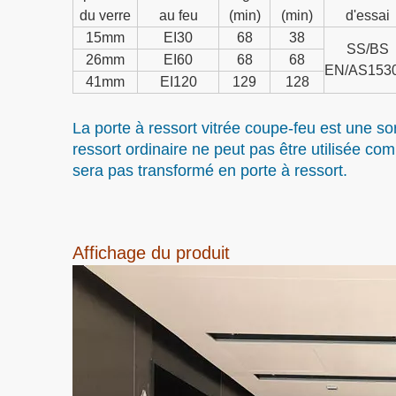
du verre
au feu
(min)
(min)
d'essai
15mm
EI30
68
38
SS/BS
26mm
EI60
68
68
EN/AS1530
41mm
EI120
129
128
La porte à ressort vitrée coupe-feu est une s
ressort ordinaire ne peut pas être utilisée c
sera pas transformé en porte à ressort.
Affichage du produit