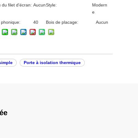
 du filet d'écran:
Aucun
Style:
Modern
e
n phonique:
40
Bois de placage:
Aucun
simple
Porte à isolation thermique
rée