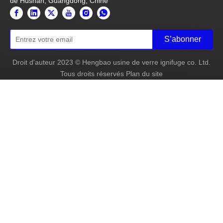
de Hushan, Guangdong, Chine
S’abonner
Droit d'auteur
2023
© Hengbao usine de verre ignifuge co. Ltd.
Tous droits réservés
Plan du site