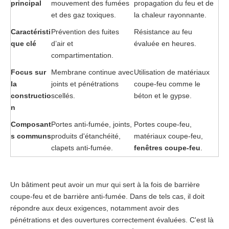
principal
mouvement des fumées 
propagation du feu et de 
et des gaz toxiques.
la chaleur rayonnante.
Caractéristi
Prévention des fuites 
Résistance au feu 
que clé
d’air et 
évaluée en heures.
compartimentation.
Focus sur 
Membrane continue avec 
Utilisation de matériaux 
la 
joints et pénétrations 
coupe-feu comme le 
constructio
scellés.
béton et le gypse.
n
Composant
Portes anti-fumée, joints, 
Portes coupe-feu, 
s communs
produits d'étanchéité, 
matériaux coupe-feu, 
clapets anti-fumée.
fenêtres coupe-feu
.
Un bâtiment peut avoir un mur qui sert à la fois de barrière
coupe-feu et de barrière anti-fumée. Dans de tels cas, il doit
répondre aux deux exigences, notamment avoir des
pénétrations et des ouvertures correctement évaluées. C'est là