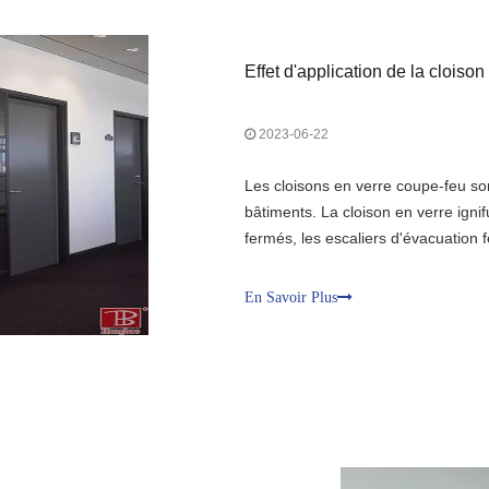
Effet d'application de la cloiso
2023-06-22
Les cloisons en verre coupe-feu son
bâtiments. La cloison en verre ignif
fermés, les escaliers d'évacuation 
échelle. Cloison en verre coupe-fe
certaine limite de résistance au feu
En Savoir Plus