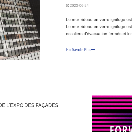
2023-06-24
Le mur-rideau en verre ignifuge est
Le mur-rideau en verre ignifuge est 
escaliers d'évacuation fermés et le
Le mur-rideau en verre ignifuge es
certains sapins
En Savoir Plus
DE L'EXPO DES FAÇADES