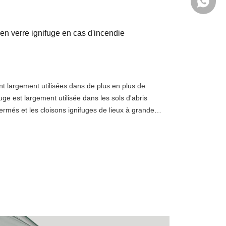
+86-138
n en verre ignifuge en cas d'incendie
t largement utilisées dans de plus en plus de
uge est largement utilisée dans les sols d'abris
fermés et les cloisons ignifuges de lieux à grande
u, en tant qu'élément de construction avec une
,