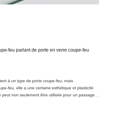
upe-feu parlant de porte en verre coupe-feu
ient à un type de porte coupe-feu, mais
e-feu, elle a une certaine esthétique et plasticité
le peut non seulement être utilisée pour un passage
s, mais aussi pour la décoration intérieure. Alors,
s