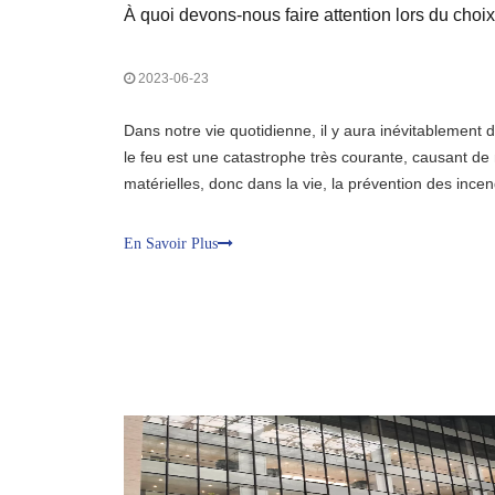
À quoi devons-nous faire attention lors du choix
2023-06-23
Dans notre vie quotidienne, il y aura inévitablement
le feu est une catastrophe très courante, causant de
matérielles, donc dans la vie, la prévention des incen
L'utilisation de verre ignifuge peut garantir la sécuri
conséquence. Fire-pro
En Savoir Plus