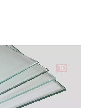
e les biscuits sandwich que nous mangeons souvent.