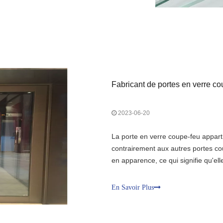
Fabricant de portes en verre co
2023-06-20
La porte en verre coupe-feu appart
contrairement aux autres portes coup
en apparence, ce qui signifie qu'el
coupe-feu ou des occasions publique
quelles sont les fonctions magique
En Savoir Plus