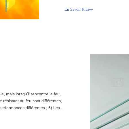
même principe de planification qu
En Savoir Plus
e, mais lorsqu'il rencontre le feu,
e résistant au feu sont différentes,
 performances différentes ; 3) Les
hoix différent de sapin