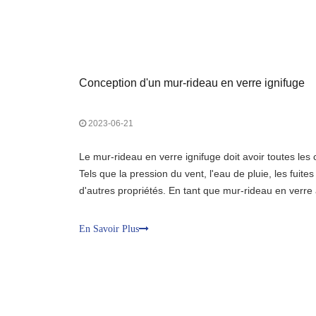
Conception d'un mur-rideau en verre ignifuge
2023-06-21
Le mur-rideau en verre ignifuge doit avoir toutes les 
Tels que la pression du vent, l'eau de pluie, les fuites
d'autres propriétés. En tant que mur-rideau en verre 
l'incendie, outre les fonctions ci-dessus, la fonction l
contre l'incendie.
En Savoir Plus