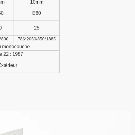
mm
10mm
60
E60
0
25
*800
786*2060/850*1885
eu monocouche
e 22 : 1987
Extérieur