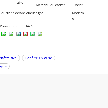
able
Matériau du cadre:
Acier
 du filet d'écran:
Aucun
Style:
Modern
e
'ouverture:
Fixé
enêtre fixe
Fenêtre en verre
ique