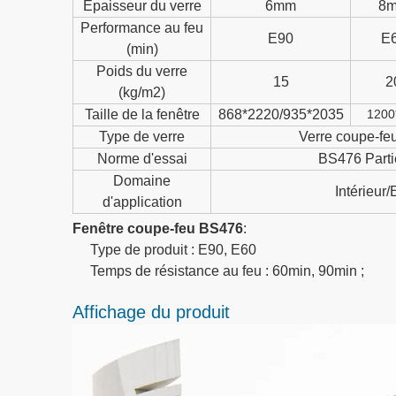
Épaisseur du verre
6mm
8
Performance au feu
E90
E
(min)
Poids du verre
15
2
(kg/m2)
Taille de la fenêtre
868*2220/935*2035
1200
Type de verre
Verre coupe-f
Norme d'essai
BS476 Parti
Domaine
Intérieur/
d'application
Fenêtre coupe-feu BS476
:
Type de produit : E90, E60
Temps de résistance au feu : 60min, 90min ;
Affichage du produit