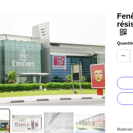
Fenê
rési
Quantit
Matériel