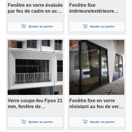
Fenêtre en verre évaluée
Fenêtre fixe
par feu de cadre en acier
intérieure/extérieure
de conception en acier
résistante au feu de 10
de preuve de feu
mm 1,0 h
Ajouter au panier
Ajouter au panier
Verre coupe-feu Fpos 21
Fenêtre fixe en verre
mm, fenêtre de
résistant au feu de verre
réparation d'isolation
de sécurité minimum de
thermique de 30 minutes
Fpos de 120
Ajouter au panier
Ajouter au panier