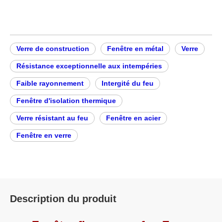
Ajouter au panier
Matériel:
Acier inoxyd
Style ouvert:
Fixé
able
Matériau du cadre:
Acier
Matériau du filet d'écran:
Aucun
Style:
Modern
e
Modèle d'ouverture:
Fixé
Verre de construction
Fenêtre en métal
Verre
Résistance exceptionnelle aux intempéries