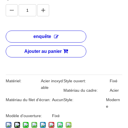
fenêtre fixe en verre résistant au
feu de l'isolation thermique
60min Fpos
Quantité:
enquête