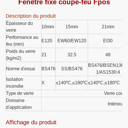
Faible rayonnement
Intergité du feu
Fenêtre d'isolation thermique
Verre résistant au feu
Fenêtre en acier
Fenêtre en verre
Description du produit
Fenêtre fixe coupe-feu Fpos
Description du produit
Épaisseur du
10mm
15mm
21mm
verre
Performance au
E120
EW60/EW120
EI30
feu (min)
Poids du verre
21
32.5
48
(kg/m2)