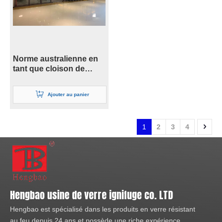
Norme australienne en
tant que cloison de
vitrage coupe-feu
Ajouter au panier
1
2
3
4
Hengbao usine de verre ignifuge co. LTD
Hengbao est spécialisé dans les produits en verre résistant
au feu depuis 24 ans et possède une riche expérience