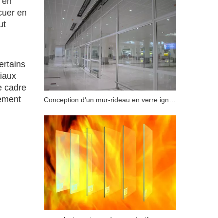
, en
cuer en
ut
ertains
riaux
e cadre
nement
Conception d'un mur-rideau en verre ignifuge