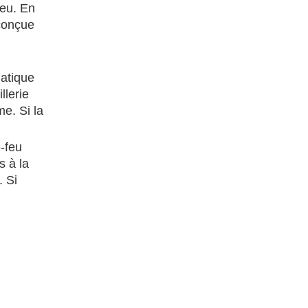
feu. En
 conçue
matique
llerie
e. Si la
-feu
s à la
. Si