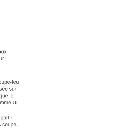
aux
ur
coupe-feu
osée sur
 que le
 comme UL
partir
es coupe-