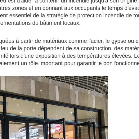
feu est d'aider à contenir un incendie jusqu'à son origine
utres zones et en donnant aux occupants le temps d'éva
ent essentiel de la stratégie de protection incendie de to
lementations du bâtiment locaux.
uées à partir de matériaux comme l'acier, le gypse ou c
 feu de la porte dépendent de sa construction, des maté
égrité lors d'une exposition à des températures élevées. L
 également un rôle important pour garantir le bon fonction