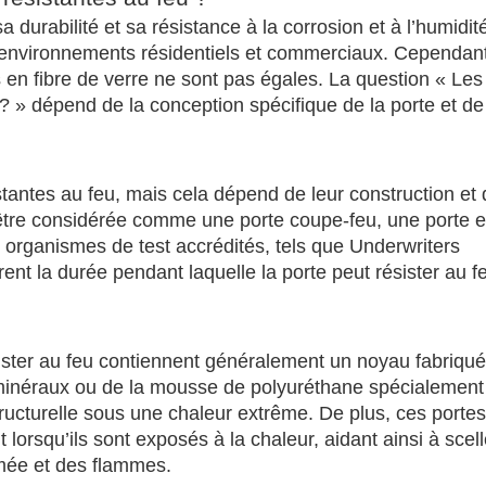
a durabilité et sa résistance à la corrosion et à l’humidit
es environnements résidentiels et commerciaux. Cependan
s en fibre de verre ne sont pas égales. La question « Les
u ? » dépend de la conception spécifique de la porte et d
stantes au feu, mais cela dépend de leur construction et
r être considérée comme une porte coupe-feu, une porte e
s organismes de test accrédités, tels que Underwriters
ent la durée pendant laquelle la porte peut résister au f
ister au feu contiennent généralement un noyau fabriqué 
minéraux ou de la mousse de polyuréthane spécialement 
structurelle sous une chaleur extrême. De plus, ces portes
 lorsqu’ils sont exposés à la chaleur, aidant ainsi à scell
umée et des flammes.