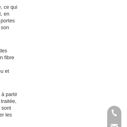
é, ce qui
t, en
 portes
e son
 des
n fibre
eu et
à partir
traitée,
 sont
+86-138
er les