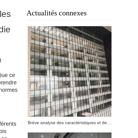
Actualités connexes
les
die
t
Que ce
prendre
s normes
Brève analyse des caractéristiques et des exigences fonctionnelles du mur-rideau en verre ignifuge
férents
ois