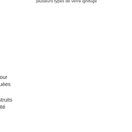
plusieurs types de verre ignifuge
pour
luées
truits
ité