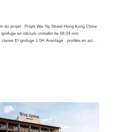
du projet : Projet Wai Yip Street-Hong Kong Chine
e ignifuge en silicium cristallin de 58,04 mm
lasse EI ignifuge 1.0H Avantage : profilés en acier
on, minces, haut de gamme et de haute précision,
e d'aluminium ; équipé d'un verre creux monobloc de
ne transparence élevée et d'une résistance au