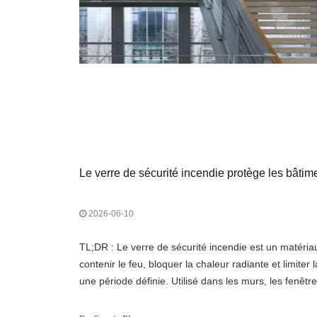
Le verre de sécurité incendie protège les bâtim
2026-06-10
TL;DR : Le verre de sécurité incendie est un matéria
contenir le feu, bloquer la chaleur radiante et limite
une période définie. Utilisé dans les murs, les fenêtres
un rôle central dans la protection incendie des bâti
type dépend de l'application