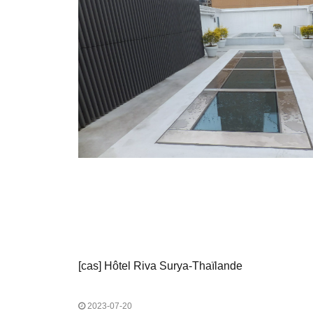
[
cas
]
Hôtel Riva Surya-Thaïlande
2023-07-20