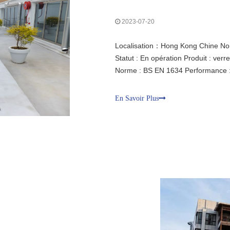
2023-07-20
Localisation：Hong Kong Chine Nom 
Statut : En opération Produit : verr
Norme : BS EN 1634 Performance : c
pour murs-rideaux de haute précisi
comparables aux profilés en alliag
En Savoir Plus
haute qualité résistant au feu, d'u
rayonnement thermique.