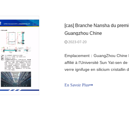
[
cas
]
Branche Nansha du premier 
Guangzhou Chine
2023-07-20
Emplacement：GuangZhou Chine Nom
affilié à l'Université Sun Yat-sen 
verre ignifuge en silicium crista
Performance : classe A ignifuge 1.
haute précision, minces, haut de 
En Savoir Plus
profilés en alliage d'aluminium ; équ
qualité, d'une transparence élevée