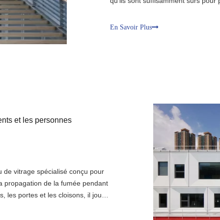
qu'ils sont suffisamment sûrs pour 
d'urgence. C'est là qu'interviennent
verres coupe-feu. Ils agissent comm
En Savoir Plus
ents et les personnes
u de vitrage spécialisé conçu pour
r la propagation de la fumée pendant
, les portes et les cloisons, il joue
ments modernes. Le choix du bon