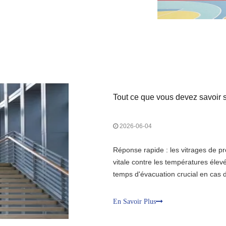
Tout ce que vous devez savoir 
2026-06-04
Réponse rapide : les vitrages de p
vitale contre les températures élev
temps d'évacuation crucial en cas d
circuler dans les espaces commerci
garantit une adhérence stricte
En Savoir Plus