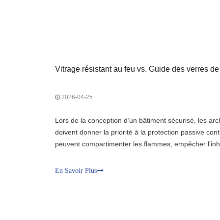
Vitrage résistant au feu vs. Guide des verres de
2026-04-25
Lors de la conception d’un bâtiment sécurisé, les arc
doivent donner la priorité à la protection passive con
peuvent compartimenter les flammes, empêcher l’inha
aux occupants un temps crucial pour évacuer en toute
plus critiques de cette stratégie de sécurité figurent l
En Savoir Plus