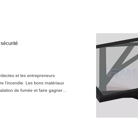
 sécurité
hitectes et les entrepreneurs
tre l’incendie. Les bons matériaux
lation de fumée et faire gagner
 sécurité. Parmi les éléments les
es transports