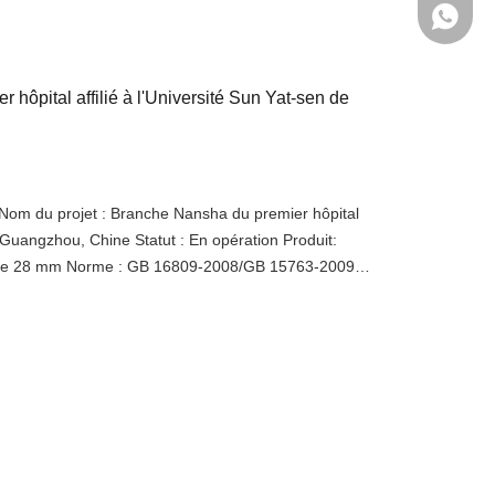
+86-138
hôpital affilié à l'Université Sun Yat-sen de
 du projet : Branche Nansha du premier hôpital
de Guangzhou, Chine Statut : En opération Produit:
llin de 28 mm Norme : GB 16809-2008/GB 15763-2009
0H. Avantage : profilés en acier pour murs-rideaux de
gamme et de haute précision, comparables aux
ipé d'un verre ignifuge en silicium cristallin de haute
 et d'une résistance au rayonnement thermique.