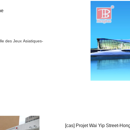
ne
e des Jeux Asiatiques-
[
cas
]
Projet Wai Yip Street-Ho