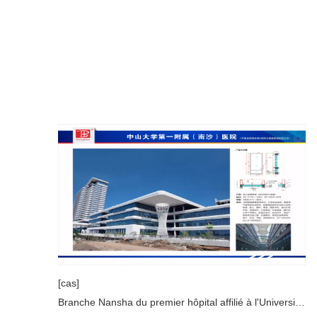
[cas]
Branche Nansha du premier hôpital affilié à l'Université Sun Yat-sen de Guangzhou Chine