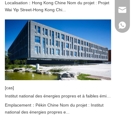
Localisation：Hong Kong Chine Nom du projet : Projet
Wai Yip Street-Hong Kong Chi...
wanwenm
+86-138
[cas]
Institut national des énergies propres et à faibles émissions de carbone-Beijing Chine
Emplacement：Pékin Chine Nom du projet : Institut
national des énergies propres e...