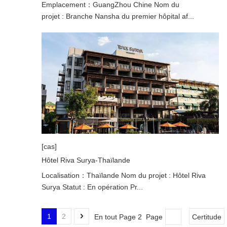
Emplacement：GuangZhou Chine Nom du
projet : Branche Nansha du premier hôpital af...
[cas]
Hôtel Riva Surya-Thaïlande
Localisation：Thaïlande Nom du projet : Hôtel Riva
Surya Statut : En opération Pr...
1
2
En tout Page 2 Page
Certitude