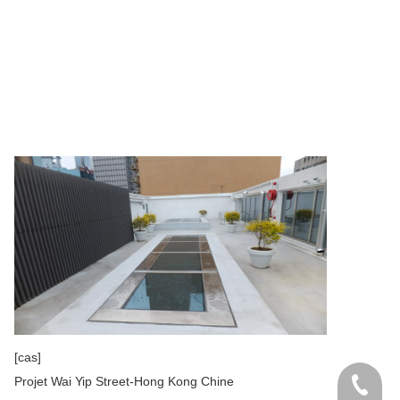
[cas]
Projet Wai Yip Street-Hong Kong Chine
+86-138