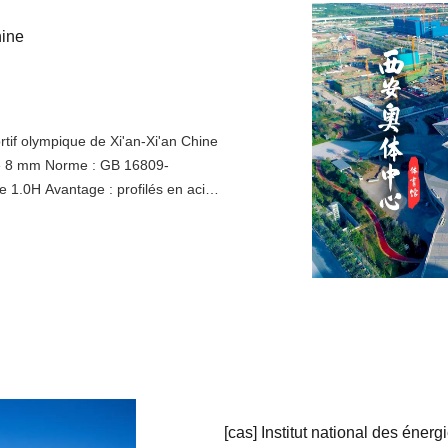
hine
tif olympique de Xi'an-Xi'an Chine
e de 8 mm Norme : GB 16809-
 1.0H Avantage : profilés en acier
de gamme et de haute précision,
quipé d'un verre creux monobloc de
evée et d'une résistance au
[
cas
]
Institut national des éner