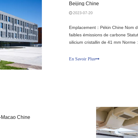
Beijing Chine
2023-07-20
Emplacement：Pékin Chine Nom du pro
faibles émissions de carbone Statut
silicium cristallin de 41 mm Norme
2.0H. Avantage : le système de prof
Henggang, verre ignifuge de haute qu
En Savoir Plus
des polices 1500*3000 en 2 heures 
blanc, ni embué et a une bonne per
Macao Chine