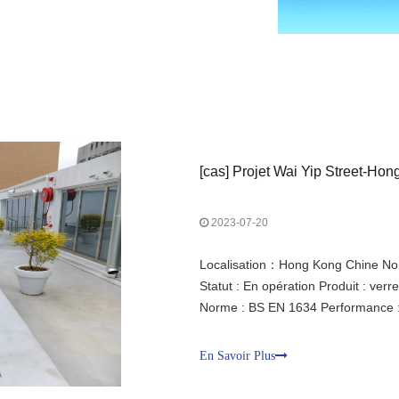
[
cas
]
Projet Wai Yip Street-Ho
2023-07-20
Localisation：Hong Kong Chine Nom 
Statut : En opération Produit : verr
Norme : BS EN 1634 Performance : c
pour murs-rideaux de haute précisi
comparables aux profilés en alliag
En Savoir Plus
haute qualité résistant au feu, d'u
rayonnement thermique.