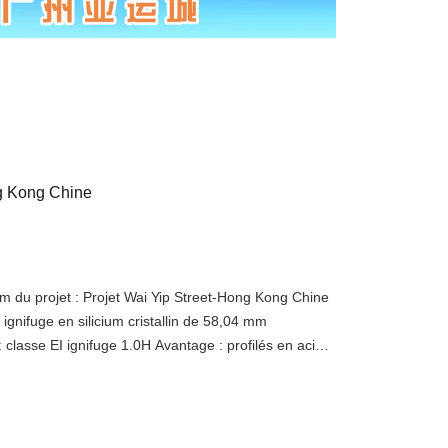
ng Kong Chine
du projet : Projet Wai Yip Street-Hong Kong Chine
e ignifuge en silicium cristallin de 58,04 mm
lasse EI ignifuge 1.0H Avantage : profilés en acier
on, minces, haut de gamme et de haute précision,
e d'aluminium ; équipé d'un verre creux monobloc de
ne transparence élevée et d'une résistance au