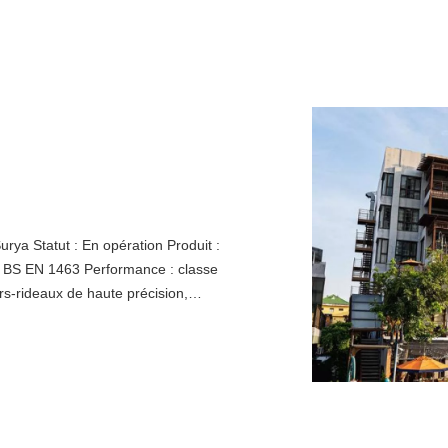
rya Statut : En opération Produit :
 : BS EN 1463 Performance : classe
rs-rideaux de haute précision,
ables aux profilés en alliage
ité, d'une transparence élevée et