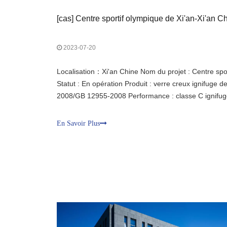
[
cas
]
Centre sportif olympique de Xi'an-Xi'an C
2023-07-20
Localisation：Xi'an Chine Nom du projet : Centre spor
Statut : En opération Produit : verre creux ignifug
2008/GB 12955-2008 Performance : classe C ignifuge
pour murs-rideaux de haute précision, minces, haut 
comparables aux profilés en alliage d'aluminium ; é
En Savoir Plus
haute qualité résistant au feu, d'une transparence él
rayonnement thermique.