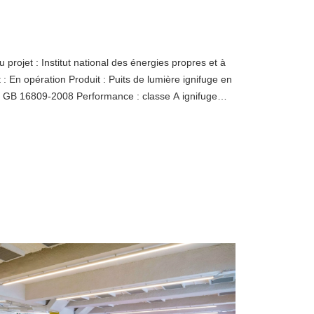
jet : Institut national des énergies propres et à
 : En opération Produit : Puits de lumière ignifuge en
 : GB 16809-2008 Performance : classe A ignifuge
il FRP ignifuge breveté de haute précision de
alité en silicium cristallin importé ; La disposition
offre une bonne vue, et le verre n'est pas devenu
méabilité.