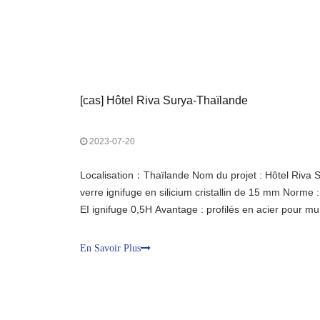
[
cas
]
Hôtel Riva Surya-Thaïlande
2023-07-20
Localisation：Thaïlande Nom du projet : Hôtel Riva Su
verre ignifuge en silicium cristallin de 15 mm Norme
EI ignifuge 0,5H Avantage : profilés en acier pour mu
minces, haut de gamme et de haute précision, compar
d'aluminium ; équipé de verre ignifuge de haute qual
En Savoir Plus
d'une résistance au rayonnement thermique.