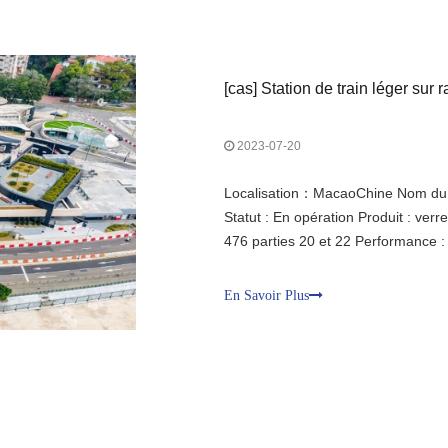
[
cas
]
Station de train léger sur
2023-07-20
Localisation：MacaoChine Nom du pro
Statut : En opération Produit : verr
476 parties 20 et 22 Performance : 
pour murs-rideaux de haute précisi
comparables aux profilés en alliage
En Savoir Plus
qualité, d'une transparence élevée