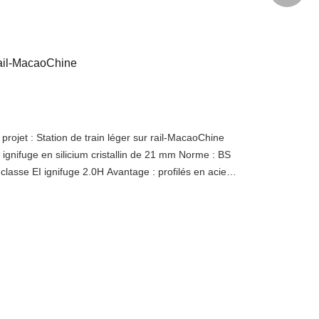
 rail-MacaoChine
jet : Station de train léger sur rail-MacaoChine
e ignifuge en silicium cristallin de 21 mm Norme : BS
classe EI ignifuge 2.0H Avantage : profilés en acier
on, minces, haut de gamme et de haute précision,
 d'aluminium ; équipé de verre ignifuge de haute
 et d'une résistance au rayonnement thermique.